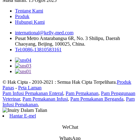
Masa siaran: 15 Ogos 2025
Tentang Kami
Produk
Hubungi Kami
international@kelly-med.com
Pusat Metro Antarabangsa 6R, No. 3 Shilipu, Daerah
Chaoyang, Beijing, 100025, China.
Tel:0086-13810583161
© Hak Cipta - 2010-2021 : Semua Hak Cipta Terpelihara.
Produk
Panas
-
Peta Laman
Pam Infusi Pemakanan Enteral
,
Pam Pemakanan
,
Pam Penggunaan
Veterinar
,
Pam Pemakanan Infusi
,
Pam Pemakanan Berganda
,
Pam
Infusi Pemakanan
,
Hantar E-mel
WeChat
WhatsApp