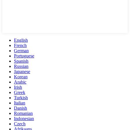
English
French
German
Portuguese
Spanish
Russian
Japanese
Korean
Arabic
Irish
Greek
Turkish
Italian
Danish
Romanian
Indonesian
Czech
Afrikaans