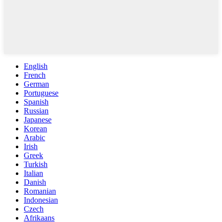
English
French
German
Portuguese
Spanish
Russian
Japanese
Korean
Arabic
Irish
Greek
Turkish
Italian
Danish
Romanian
Indonesian
Czech
Afrikaans