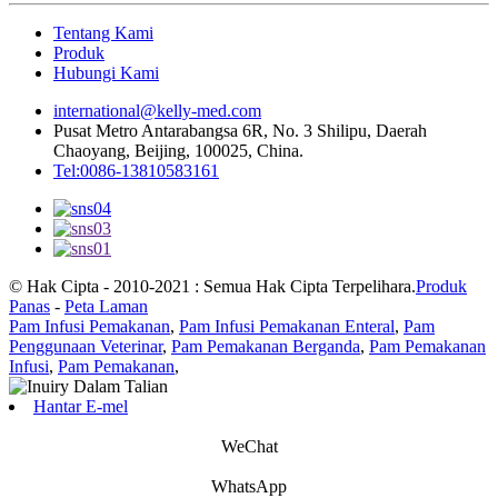
Tentang Kami
Produk
Hubungi Kami
international@kelly-med.com
Pusat Metro Antarabangsa 6R, No. 3 Shilipu, Daerah
Chaoyang, Beijing, 100025, China.
Tel:0086-13810583161
© Hak Cipta - 2010-2021 : Semua Hak Cipta Terpelihara.
Produk
Panas
-
Peta Laman
Pam Infusi Pemakanan
,
Pam Infusi Pemakanan Enteral
,
Pam
Penggunaan Veterinar
,
Pam Pemakanan Berganda
,
Pam Pemakanan
Infusi
,
Pam Pemakanan
,
Hantar E-mel
WeChat
WhatsApp