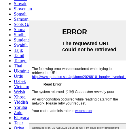
Slovak
Slovenian
Somali
Samoan
Scots Gaelic
Shona
Sindhi
Sundanese
Swahili
Tajik
Tamil
Telugu
Thai
Ukrainian
Urdu
Uzbek
Vietnamese
Welsh
Xhosa
Yiddish
Yoruba
Zulu
Kinyarwanda
Tatar
Oriya